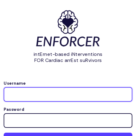
intErnet-based iNterventions
FOR Cardiac arrEst suRvivors
Username
Password